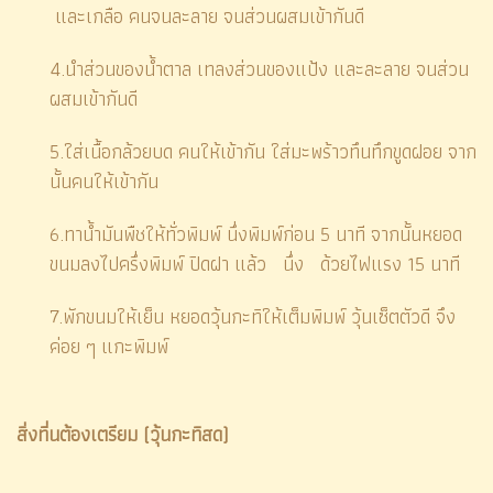
และเกลือ คนจนละลาย จนส่วนผสมเข้ากันดี
4.นำส่วนของน้ำตาล เทลงส่วนของแป้ง และละลาย จนส่วน
ผสมเข้ากันดี
5.ใส่เนื้อกล้วยบด คนให้เข้ากัน ใส่มะพร้าวทึนทึกขูดฝอย จาก
นั้นคนให้เข้ากัน
6.ทาน้ำมันพืชให้ทั่วพิมพ์ นึ่งพิมพ์ก่อน 5 นาที จากนั้นหยอด
ขนมลงไปครึ่งพิมพ์ ปิดฝา แล้ว นึ่ง ด้วยไฟแรง 15 นาที
7.พักขนมให้เย็น หยอดวุ้นกะทิให้เต็มพิมพ์ วุ้นเซ็ตตัวดี จึง
ค่อย ๆ แกะพิมพ์
สิ่งที่นต้องเตรียม (วุ้นกะทิสด)