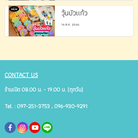
วุ้นบัวแก้ว
16 ส.ค. 2566
CONTACT US
ร้านเปิด 08.00 น. - 19.00 น. (ทุกวัน)
Tel. : 097-251-3753 , 096-930-9291