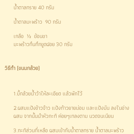
น้ำตาลทราย 40 กรัม
น้ำตาลมะพร้าว 90 กรัม
เกลือ ½ ช้อนชา
มะพร้าวทึนทึกขูดฝอย 30 กรัม
วิธีทำ (ขนมกล้วย)
1.บี้กล้วยน้ำว้าให้ละเอียด แล้วพักไว้
2.ผสมแป้งข้าวจ้าว แป้งท้าวยายม่อม และแป้งมัน ลงในอ่าง
ผสม จากนั้นนำหัวกะทิ ค่อยๆเทลงตาม นวดจนเนียน
3.กะทิส่วนที่เหลือ ผสมเข้ากับน้ำตาลทราย น้ำตาลมะพร้าว