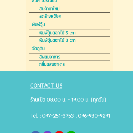
สินค้าโปรโมชั่น
สินค้ามาใหม่
ลดล้างสต๊อค
พิมพ์วุ้น
พิมพ์วุ้นดอกไม้ 5 cm
พิมพ์วุ้นดอกไม้ 3 cm
วัตถุดิบ
สีผสมอาหาร
กลิ่นผสมอาหาร
CONTACT US
ร้านเปิด 08.00 น. - 19.00 น. (ทุกวัน)
Tel. : 097-251-3753 , 096-930-9291