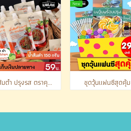
New
น้ำส้มตำ ปรุงรส ตราคุณกัลยา 150 ก.
ชุดวุ้นแฟนซีสุดคุ้ม