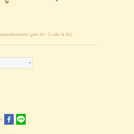
ดหยดสีพลาสติก มูลค่า 59.- (1 แพ็ค 12 ชิ้น)
re