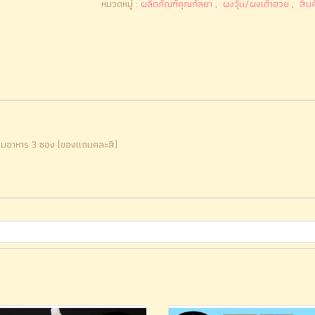
หมวดหมู่ :
ผลิตภัณฑ์คุณกัลยา
,
ผงวุ้น/ผงเต้าฮวย
,
สินค
ผสมอาหาร 3 ซอง (ของแถมคละสี)