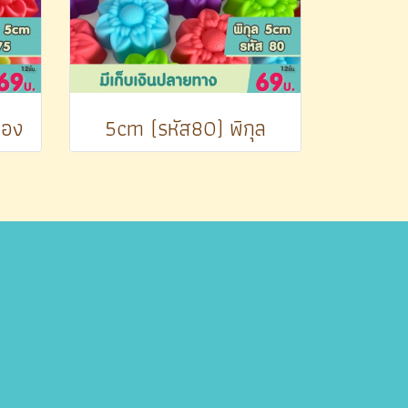
ทอง
5cm (รหัส80) พิกุล