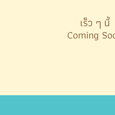
เร็ว ๆ นี้
Coming So