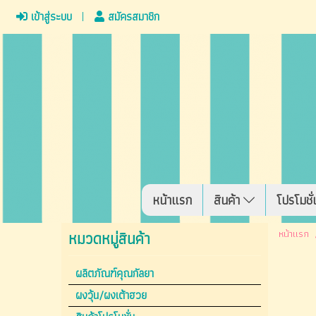
เข้าสู่ระบบ
สมัครสมาชิก
หน้าแรก
สินค้า
โปรโมชั่
หน้าแรก
หมวดหมู่สินค้า
ผลิตภัณฑ์คุณกัลยา
ผงวุ้น/ผงเต้าฮวย