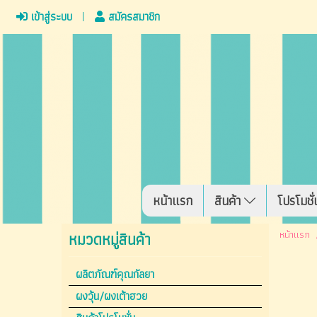
เข้าสู่ระบบ
สมัครสมาชิก
หน้าแรก
สินค้า
โปรโมชั่
หน้าแรก
หมวดหมู่สินค้า
ผลิตภัณฑ์คุณกัลยา
ผงวุ้น/ผงเต้าฮวย