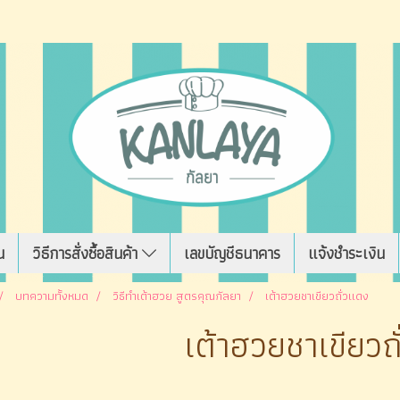
น
วิธีการสั่งซื้อสินค้า
เลขบัญชีธนาคาร
แจ้งชำระเงิน
บทความทั้งหมด
วิธีทำเต้าฮวย สูตรคุณกัลยา
เต้าฮวยชาเขียวถั่วแดง
เต้าฮวยชาเขียวถ