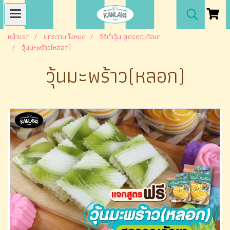
หน้าแรก
บทความทั้งหมด
วิธีทำวุ้น สูตรคุณกัลยา
วุ้นมะพร้าว(หลอก)
วุ้นมะพร้าว(หลอก)