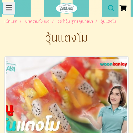
หน้าแรก
บทความทั้งหมด
วิธีทำวุ้น สูตรคุณกัลยา
วุ้นแตงโม
วุ้นแตงโม