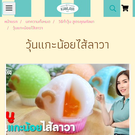
หน้าแรก
บทความทั้งหมด
วิธีทำวุ้น สูตรคุณกัลยา
วุ้นแกะน้อยไส้ลาวา
วุ้นแกะน้อยไส้ลาวา