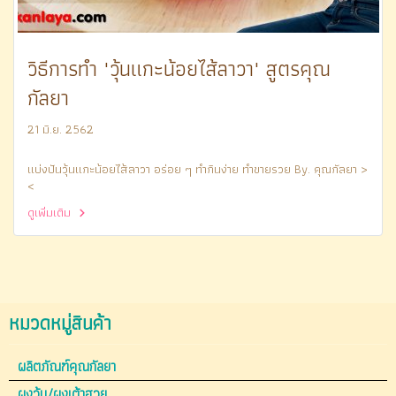
วิธีการทำ "วุ้นแกะน้อยไส้ลาวา" สูตรคุณ
กัลยา
21 มิ.ย. 2562
แบ่งปันวุ้นแกะน้อยไส้ลาวา อร่อย ๆ ทำกินง่าย ทำขายรวย By. คุณกัลยา >
<
ดูเพิ่มเติม
หมวดหมู่สินค้า
ผลิตภัณฑ์คุณกัลยา
ผงวุ้น/ผงเต้าฮวย