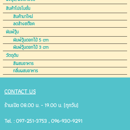
สินค้าโปรโมชั่น
สินค้ามาใหม่
ลดล้างสต๊อค
พิมพ์วุ้น
พิมพ์วุ้นดอกไม้ 5 cm
พิมพ์วุ้นดอกไม้ 3 cm
วัตถุดิบ
สีผสมอาหาร
กลิ่นผสมอาหาร
CONTACT US
ร้านเปิด 08.00 น. - 19.00 น. (ทุกวัน)
Tel. : 097-251-3753 , 096-930-9291